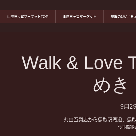
山陰三ッ星マーケットTOP
山陰三ッ星マーケット
鳥取のいい！Ben
Walk & Love T
めき 
9月29
丸由百貨店から鳥取駅周辺、鳥
う期間