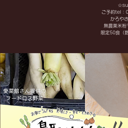
☆s
ご予約tel：0
かろや
無農薬米粉
限定50食（