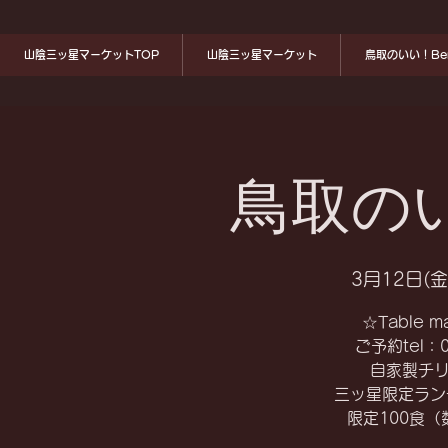
山陰三ッ星マーケットTOP
山陰三ッ星マーケット
鳥取のいい！Ben
鳥取のい
3月12日(金
☆Table
ご予約tel：0
自家製チ
三ッ星限定ラン
限定100食