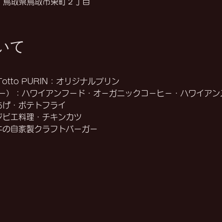
11 鳥取県鳥取市東町２丁目
いて
otto PURIN：オリジナルプリン
ンカー）：ハワイアンフード・オ－ガニックコ－ヒ－・ハワイア
あげ・ポテトフライ
ジビエ料理・チキンカツ
牛の自家製クラフトバーガー