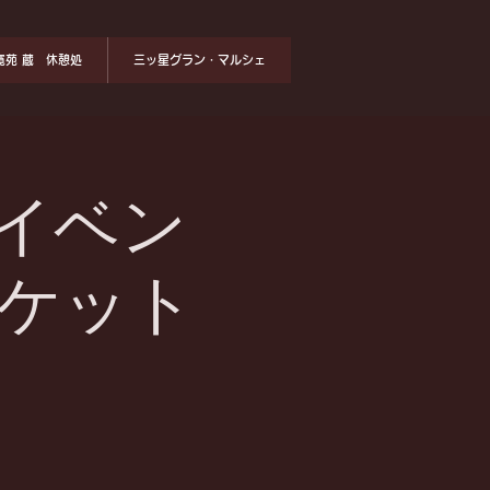
寛苑 蔵 休憩処
三ッ星グラン・マルシェ
イベン
ーケット