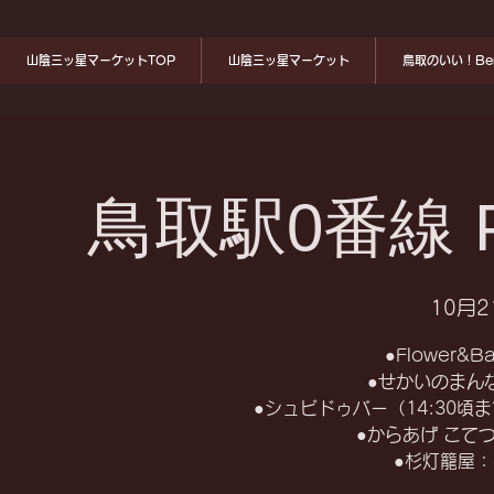
山陰三ッ星マーケットTOP
山陰三ッ星マーケット
鳥取のいい！Ben
鳥取駅0番線 P
10月2
●Flower&
●せかいのまん
●シュビドゥバー（14:30
●からあげ こて
●杉灯籠屋