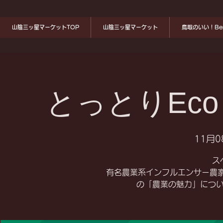
山陰三ッ星マーケットTOP
山陰三ッ星マーケット
鳥取のいい！Ben
とっとりEco G
11月0
ス
有名農業系インフルエンサー農家の
の「農業の魅力」につ