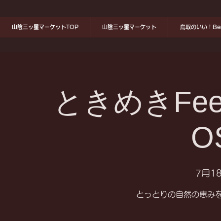
山陰三ッ星マーケットTOP
山陰三ッ星マーケット
鳥取のいい！Ben
ときめきFeel G
O
7月18
とっとりの自然の恵み