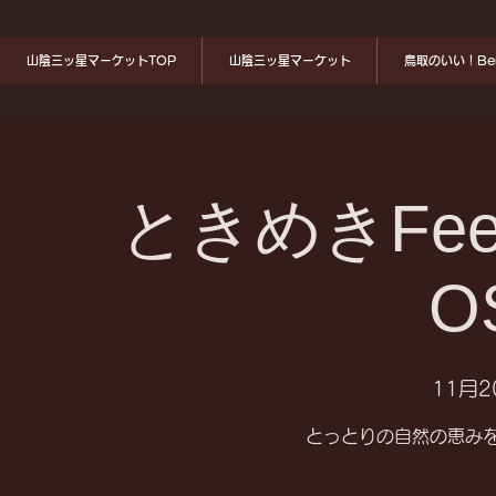
山陰三ッ星マーケットTOP
山陰三ッ星マーケット
鳥取のいい！Ben
ときめきFeel G
O
11月2
とっとりの自然の恵み