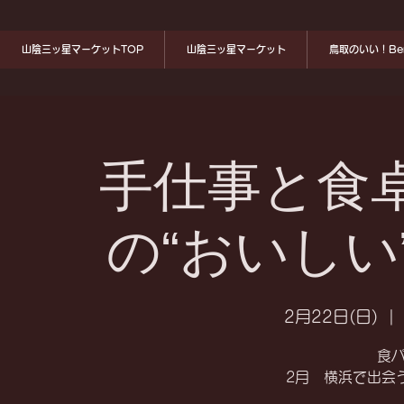
山陰三ッ星マーケットTOP
山陰三ッ星マーケット
鳥取のいい！Ben
手仕事と食卓 
の“おいしい
2月22日(日)
  | 
食
2月 横浜で出会