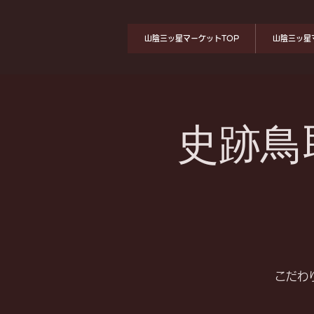
山陰三ッ星マーケットTOP
山陰三ッ星
史跡鳥
こだわ