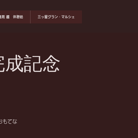
寛苑 蔵 休憩処
三ッ星グラン・マルシェ
完成記念
おもてな