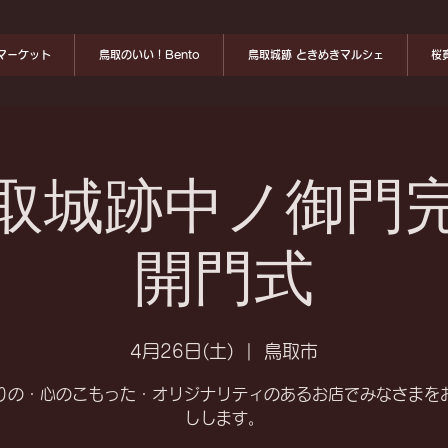
マーケット
鳥取のいい！Bento
鳥取城跡 ときめきマルシェ
桜
取城跡中ノ御門
開門式
4月26日(土)
  |  
鳥取市
りの・心のこもった・オリジナリティのあるお店でみなさまを
しします。