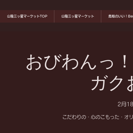
山陰三ッ星マーケットTOP
山陰三ッ星マーケット
鳥取のいい！Ben
おびわんっ！マ
ガクお
2月18
こだわりの・心のこもった・オ