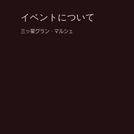
イベントについて
三ッ星グラン・マルシェ