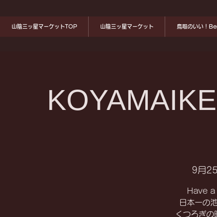
山陰三ッ星マーケットTOP
山陰三ッ星マーケット
鳥取のいい！Ben
KOYAMAIKE
9月25
Have a 
日本一の
くつろぎの