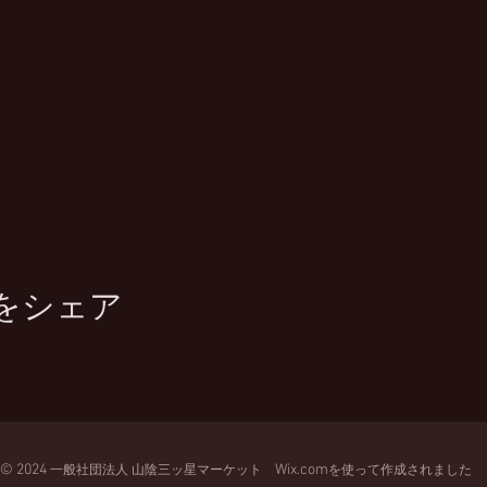
をシェア
© 2024
Wix.com
一般
社団法人
山陰三ッ星マーケット
を使って作成されました