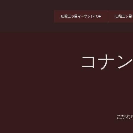
山陰三ッ星マーケットTOP
山陰三ッ星
コナン
こだわ