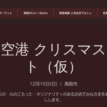
マーケット
鳥取のいい！Bento
鳥取城跡 ときめきマルシェ
桜
空港 クリスマ
ト（仮）
12月15日(日)
  |  
鳥取市
りの・心のこもった・オリジナリティのあるお店でみなさまを
しします。