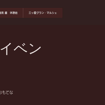
寛苑 蔵 休憩処
三ッ星グラン・マルシェ
スイベン
おもてな