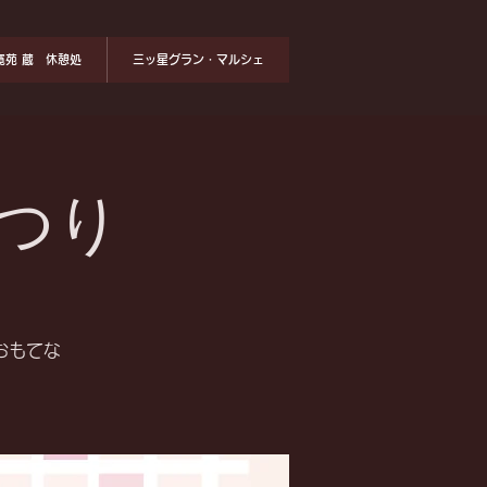
寛苑 蔵 休憩処
三ッ星グラン・マルシェ
つり
おもてな