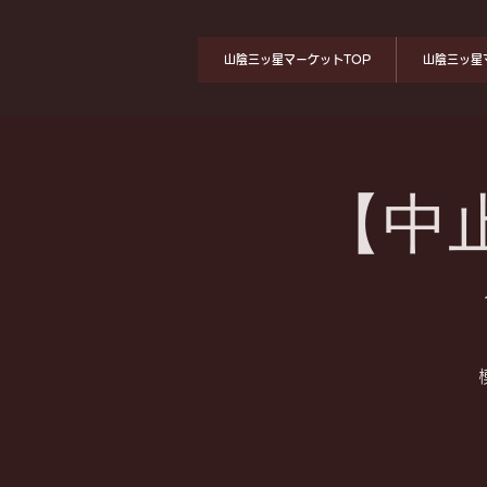
山陰三ッ星マーケットTOP
山陰三ッ星
【中