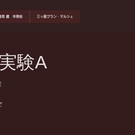
寛苑 蔵 休憩処
三ッ星グラン・マルシェ
実験A
家
で