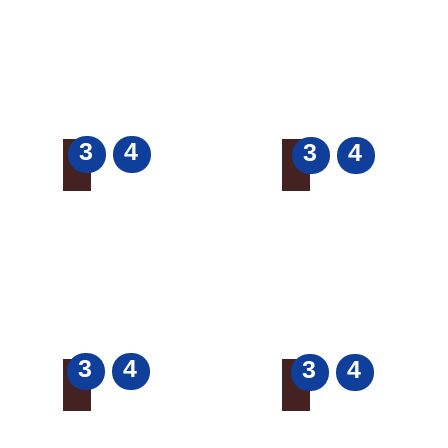
者
籠・
カ
ワ
ー
ー
ド
ク
シ
ョ
ッ
プ
3
4
3
4
アトリエEgg・スキーマ
3ral7chic
大
ハ
人
ン
ア
ド
ク
メ
セ
イ
サ
ド
リ
ア
ー・
ク
kids
セ
ワ
サ
3
4
3
4
ー
リ
mocchin
pepe
ク
ー
ハ
ハ
シ
ン
ン
ョ
ド
ド