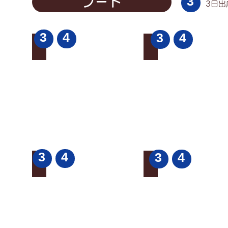
3
フード
3日出
3
4
3
4
Eat Ito（キッチンカー）
はたの亭（キッチン
ロ
ほ
ー
う
ス
葉
ト
す
ビ
し・
ー
味
フ
噌
丼・
焼
牛
き
す
そ
3
4
じ
ば・
3
4
焼き菓子サンテ
とろり天使のわらび
カ
ホ
レ
ル
焼
わ
ー・
モ
き
ら
シ
ン
菓
び
ェ
う
子
も
フ
ど
ち・
の
ん
飲