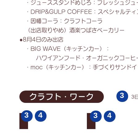
・ジュ－ススタンドめじろ：フレッシュジュ
・DRIP&GULP COFFEE：スペシャルテ
・因幡コーラ：クラフトコーラ
（出店取りやめ）酒楽つばさベーカリー
●8月4日のみ出店
・BIG WAVE（キッチンカー）：
ハワイアンフード・オ－ガニックコ－ヒー
・moc（キッチンカー）：手づくりサンドイ
3
クラフト・ワーク
3
3
4
3
4
（初）樂 -kana-
杉灯籠
審
杉
神
灯