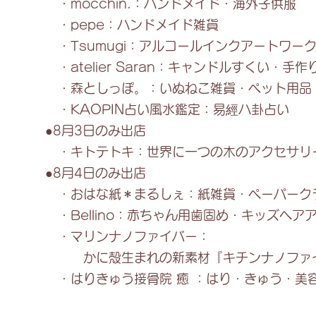
・mocchin.：ハンドメイド・海外子供服
ョ
ッ
・pepe：ハンドメイド雑貨
プ
・Tsumugi：アルコールインクアートワー
・atelier Saran：キャンドルすくい・手
・森としっぽ。：いぬねこ雑貨・ペット用品
・KAOPIN占い風水鑑定：易經ハ卦占い
●8月3日のみ出店
・キトテトキ：世界に一つの木のアクセサ
●8月4日のみ出店
・おはな紙＊まるしぇ：紙雑貨・ペーパーク
・Bellino：赤ちゃん用歯固め・キッズヘ
・マリンナノファイバー：
かに殻生まれの新素材『キチンナノファイバー
・はりきゅう接骨院 癒 ：はり・きゅう・美