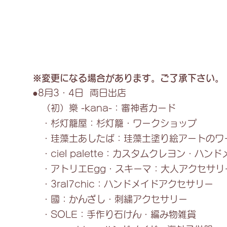
ペ
ん
ー
用
パ
歯
ー
固
ク
め、
ラ
キ
フ
ッ
ト
ズ
※変更になる場合があります。ご了承下さい。
ワ
ヘ
－
ア
●8月3・4日 両日出店
ク
ア
（初）樂 -kana-：審神者カード
シ
ク
ョ
セ
・杉灯籠屋：杉灯籠・ワークショップ
ッ
サ
・珪藻土あしたば：珪藻土塗り絵アートのワ
プ
リ
ー、
・ciel palette：カスタムクレヨン・ハン
ロ
ゼ
・アトリエEgg・スキーマ：大人アクセサリー
ッ
・3ral7chic：ハンドメイドアクセサリー
ト・
ワ
・國：かんざし・刺繍アクセサリー
ー
・SOLE：手作り石けん・編み物雑貨
ク
シ