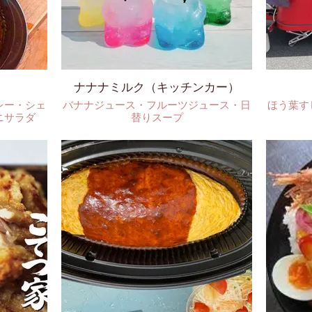
ナナナミルク（キッチンカー）
レー・シェ
バナナジュース・フルーツジュース・日
ほう葉す
ニサラダ
替りスープ