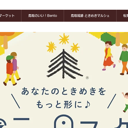
マーケット
鳥取のいい！Bento
鳥取城跡 ときめきマルシェ
桜