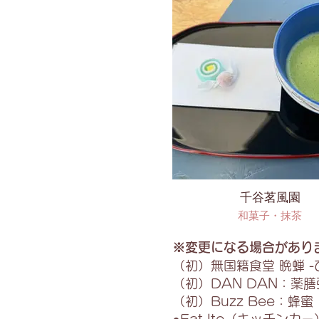
千谷茗風園
和菓子・抹茶
※変更になる場合があり
（初）無国籍食堂 晩蝉 
（初）DAN DAN：薬膳
（初）Buzz Bee：蜂蜜