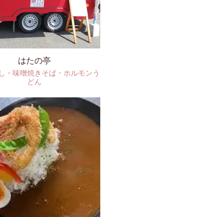
はたの亭
し・味噌焼きそば・ホルモンう
どん