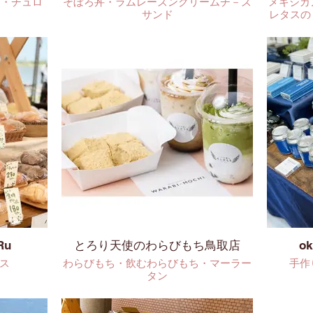
ケ・チュロ
そぼろ丼・ラムレーズンクリームチ－ズ
メキシカ
サンド
レタスの
Ru
とろり天使のわらびもち鳥取店
ok
ス
わらびもち・飲むわらびもち・マーラー
手作
タン