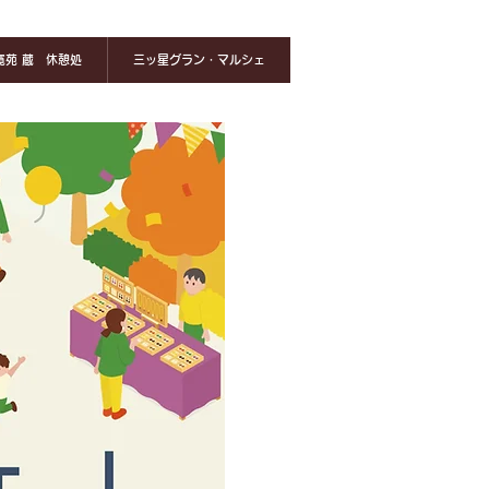
寛苑 蔵 休憩処
三ッ星グラン・マルシェ