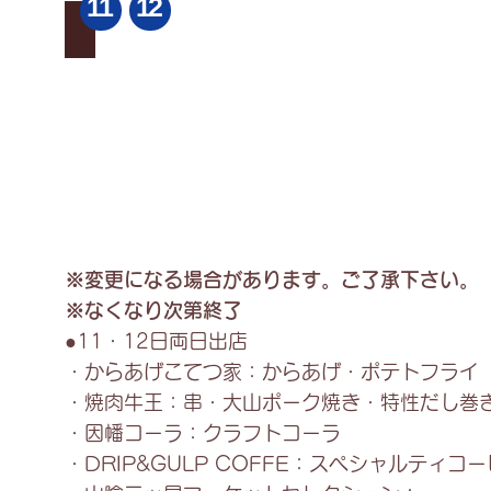
11
12
ラ
各
悠二農園
ス
種
ク・
生
ス
姜
コ
農
－
家
ン）
が
燻
作
製
る
道
ジ
楽
ン
（燻
ジ
製
ャ
※変更になる場合があります。ご了承下さい。
チ
ー
ｰ
エ
※なくなり次第終了
ズ・
ー
●11・12日両日出店
燻
ル・
製
オ
・からあげこてつ家：からあげ・ポテトフライ
マ
リ
・焼肉牛王：串・大山ポーク焼き・特性だし巻
ス
ジ
タ
ナ
・因幡コーラ：クラフトコーラ
ー
ル
・DRIP&GULP COFFE：スペシャルティコ
ド）
ジ
さ
ン