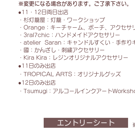
※変更になる場合があります。ご了承下さい。
ー
サ
リ
●11・12日両日出店
ー
・杉灯籠屋：灯籠・ワークショップ
・Orange：キーチャーム、ポーチ、アクセサ
・3ral7chic：ハンドメイドアクセサリー
・atelier Saran：キャンドルすくい・手作
・國：かんざし・刺繍アクセサリー
・Kira Kira：レジンオリジナルアクセサリー
●11日のみ出店
・TROPICAL ARTS：オリジナルグッズ
●12日のみ出店
・Tsumugi：アルコールインクアートWorks
エントリーシート