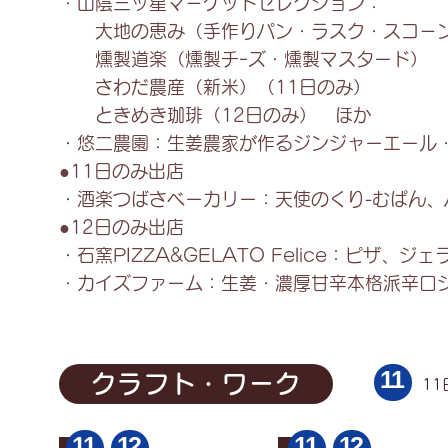
・山陰三ッ星マ－ケットセレクション：
わ
ジ
大地の恵み（手作りパン・ラスク・スコ－ン
だ
ャ
農
ー
燻製道楽（燻製チｰズ・燻製マスタード）
産
シ
さわだ農産（新米）（11日のみ）
（新
ロ
米）
ッ
ときめき珈琲（12日のみ） ほか
ほ
プ
・悠二農園：生姜農家が作るジンジャーエール
か
●11日のみ出店
・酒楽つばさベーカリー：天使のくり-むぱん、
●12日のみ出店
・石窯PIZZA&GELATO Felice：ピザ、
・カイズファーム：生姜・濃厚甘辛本格派辛口
11
クラフト・ワーク
11
11
12
11
12