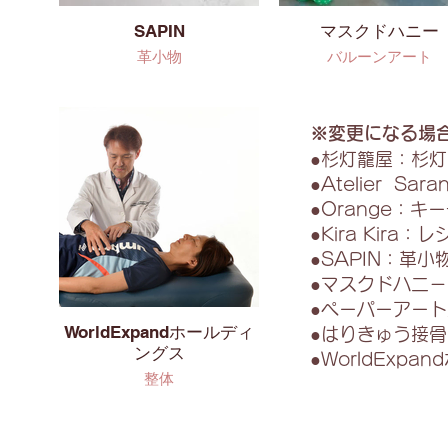
SAPIN
マスクドハニー
革小物
バルーンアート
※変更になる場
●杉灯籠屋：杉
●Atelier 
●Orange：
●Kira Kir
●SAPIN：革小
●マスクドハ二
●ペーパーアー
WorldExpandホールディ
●はりきゅう接骨
ングス
●WorldExp
整体