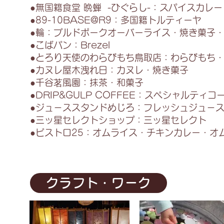
●無国籍食堂 晩蝉 -ひぐらし-：スパイスカレ
●89-10BASE@R9：多国籍トルティーヤ
●輪：プルドポークオーバーライス・焼き菓子
●こばパン：Brezel
●とろり天使のわらびもち鳥取店：わらびもち
●カヌレ屋木洩れ日：カヌレ・焼き菓子
●千谷茗風園：抹茶・和菓子
●DRIP&GULP COFFEE：スペシャルテ
●ジュ－ススタンドめじろ：フレッシュジュ－
●三ッ星セレクトショップ：三ッ星セレクト
●ビストロ25：オムライス・チキンカレー・オ
クラフト・ワーク